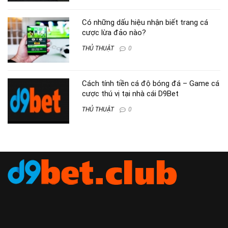
Có những dấu hiệu nhận biết trang cá
cược lừa đảo nào?
THỦ THUẬT
0
Cách tính tiền cá độ bóng đá – Game cá
cược thú vị tại nhà cái D9Bet
THỦ THUẬT
0