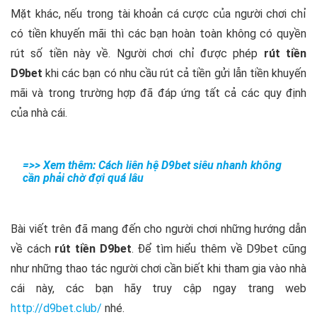
Mặt khác, nếu trong tài khoản cá cược của người chơi chỉ
có tiền khuyến mãi thì các bạn hoàn toàn không có quyền
rút số tiền này về. Người chơi chỉ được phép
rút tiền
D9bet
khi các bạn có nhu cầu rút cả tiền gửi lẫn tiền khuyến
mãi và trong trường hợp đã đáp ứng tất cả các quy định
của nhà cái.
=>> Xem thêm:
Cách liên hệ D9bet siêu nhanh không
cần phải chờ đợi quá lâu
Bài viết trên đã mang đến cho người chơi những hướng dẫn
về cách
rút tiền D9bet
. Để tìm hiểu thêm về D9bet cũng
như những thao tác người chơi cần biết khi tham gia vào nhà
cái này, các bạn hãy truy cập ngay trang web
http://d9bet.club/
nhé.