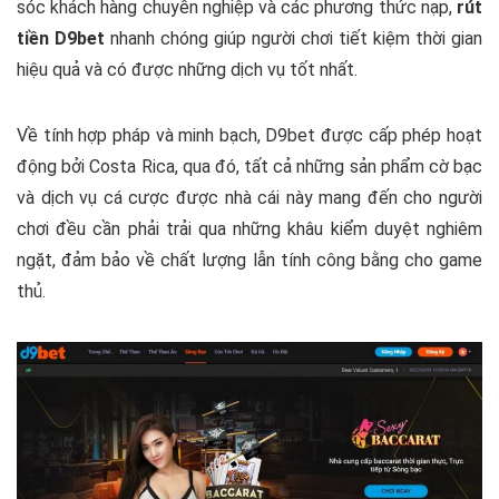
sóc khách hàng chuyên nghiệp và các phương thức nạp,
rút
tiền D9bet
nhanh chóng giúp người chơi tiết kiệm thời gian
hiệu quả và có được những dịch vụ tốt nhất.
Về tính hợp pháp và minh bạch, D9bet được cấp phép hoạt
động bởi Costa Rica, qua đó, tất cả những sản phẩm cờ bạc
và dịch vụ cá cược được nhà cái này mang đến cho người
chơi đều cần phải trải qua những khâu kiểm duyệt nghiêm
ngặt, đảm bảo về chất lượng lẫn tính công bằng cho game
thủ.