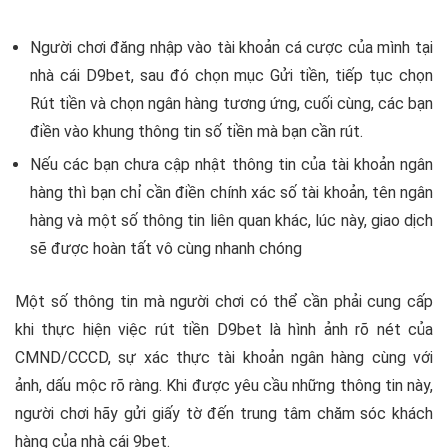
Người chơi đăng nhập vào tài khoản cá cược của mình tại
nhà cái D9bet, sau đó chọn mục Gửi tiền, tiếp tục chọn
Rút tiền và chọn ngân hàng tương ứng, cuối cùng, các bạn
điền vào khung thông tin số tiền mà bạn cần rút.
Nếu các bạn chưa cập nhật thông tin của tài khoản ngân
hàng thì bạn chỉ cần điền chính xác số tài khoản, tên ngân
hàng và một số thông tin liên quan khác, lúc này, giao dịch
sẽ được hoàn tất vô cùng nhanh chóng
Một số thông tin mà người chơi có thể cần phải cung cấp
khi thực hiện việc rút tiền D9bet là hình ảnh rõ nét của
CMND/CCCD, sự xác thực tài khoản ngân hàng cùng với
ảnh, dấu mộc rõ ràng. Khi được yêu cầu những thông tin này,
người chơi hãy gửi giấy tờ đến trung tâm chăm sóc khách
hàng của nhà cái 9bet.