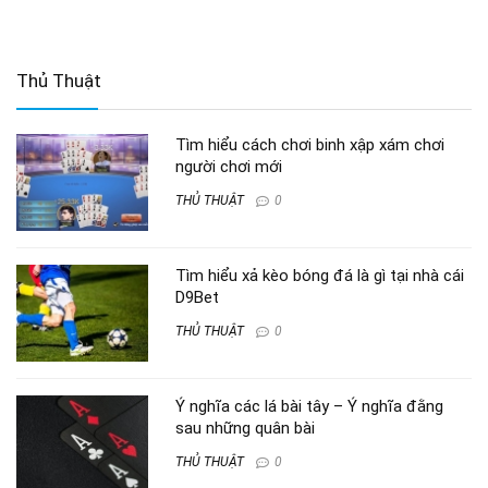
Thủ Thuật
Tìm hiểu cách chơi binh xập xám chơi
người chơi mới
THỦ THUẬT
0
Tìm hiểu xả kèo bóng đá là gì tại nhà cái
D9Bet
THỦ THUẬT
0
Ý nghĩa các lá bài tây – Ý nghĩa đằng
sau những quân bài
THỦ THUẬT
0