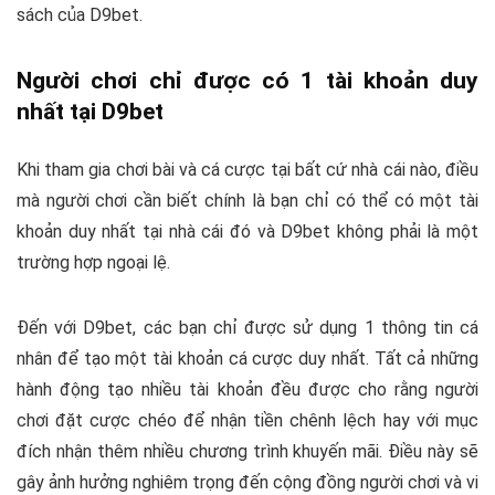
sách của D9bet.
Người chơi chỉ được có 1 tài khoản duy
nhất tại D9bet
Khi tham gia chơi bài và cá cược tại bất cứ nhà cái nào, điều
mà người chơi cần biết chính là bạn chỉ có thể có một tài
khoản duy nhất tại nhà cái đó và D9bet không phải là một
trường hợp ngoại lệ.
Đến với D9bet, các bạn chỉ được sử dụng 1 thông tin cá
nhân để tạo một tài khoản cá cược duy nhất. Tất cả những
hành động tạo nhiều tài khoản đều được cho rằng người
chơi đặt cược chéo để nhận tiền chênh lệch hay với mục
đích nhận thêm nhiều chương trình khuyến mãi. Điều này sẽ
gây ảnh hưởng nghiêm trọng đến cộng đồng người chơi và vi