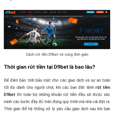
Cách rút tiền D9bet vô cùng đơn giản
Thời gian rút tiền tại D9bet là bao lâu?
Để đảm bảo tính bảo mật cho các giao dịch và sự an toàn
tối đa dành cho người chơi, khi các bạn đặt lệnh
rút tiền
D9bet
thì toàn bộ những khoản rút tiền đều sẽ được xác
minh các bước đầy đủ trên đúng quy trình mà nhà cái đặt ra.
Thời gian để hệ thống xử lý yêu cầu giao dịch sau khi bạn