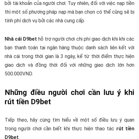
bởi tài khoản của người chơi. Tuy nhiên, đối với việc nạp tiền
thì một số phương pháp nạp mà bạn chọn có thể cũng sẽ bị
tính phí dịch vụ bởi các nhà cung cấp.
Nhà cái D9bet
hỗ trợ người chơi chi phí giao dịch khi khi các
bạn thanh toán tại ngân hàng thuộc danh sách liên kết với
nhà cái trong thời gian là 3 ngày, kể từ thời điểm thực hiện
giao dịch và đồng thời đối với những giao dịch lớn hơn
500.000VND.
Những điều người chơi cần lưu ý khi
rút tiền D9bet
Tiếp theo, hãy cùng tìm hiểu về một số điều lưu ý quan
trọng người chơi cần biết khi thực hiện thao tác
rút tiền
D9bet
.