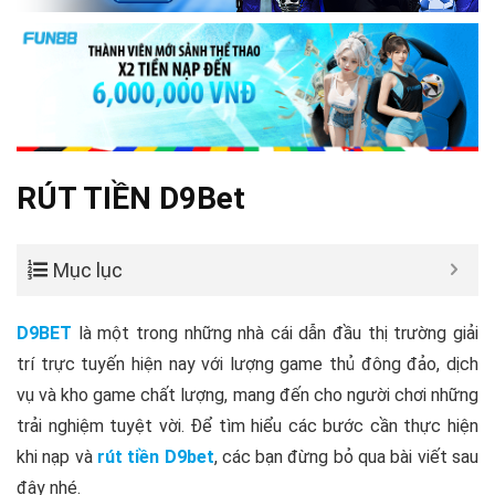
RÚT TIỀN D9Bet
Mục lục
D9BET
là một trong những nhà cái dẫn đầu thị trường giải
trí trực tuyến hiện nay với lượng game thủ đông đảo, dịch
vụ và kho game chất lượng, mang đến cho người chơi những
trải nghiệm tuyệt vời. Để tìm hiểu các bước cần thực hiện
khi nạp và
rút tiền D9bet
, các bạn đừng bỏ qua bài viết sau
đây nhé.