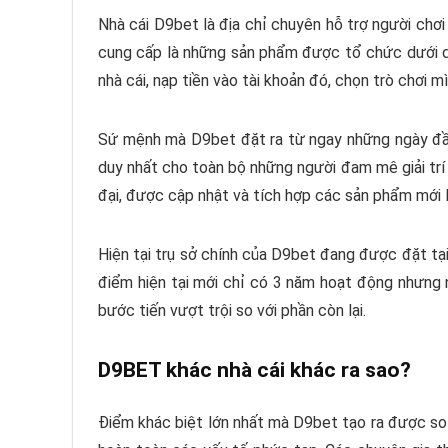
Nhà cái D9bet là địa chỉ chuyên hỗ trợ người chơi 
cung cấp là những sản phẩm được tổ chức dưới dạn
nhà cái, nạp tiền vào tài khoản đó, chọn trò chơi 
Sứ mệnh mà D9bet đặt ra từ ngay những ngày đầu 
duy nhất cho toàn bộ những người đam mê giải trí 
đại, được cập nhật và tích hợp các sản phẩm mới l
Hiện tại trụ sở chính của D9bet đang được đặt tại
điểm hiện tại mới chỉ có 3 năm hoạt động nhưng 
bước tiến vượt trội so với phần còn lại.
D9BET khác nhà cái khác ra sao?
Điểm khác biệt lớn nhất mà D9bet tạo ra được so v