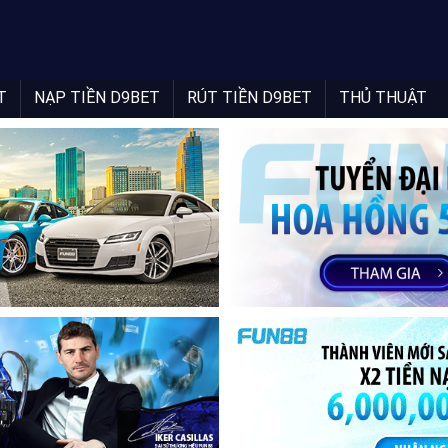
T
NẠP TIỀN D9BET
RÚT TIỀN D9BET
THỦ THUẬT