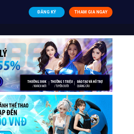
ĐĂNG KÝ
THAM GIA NGAY