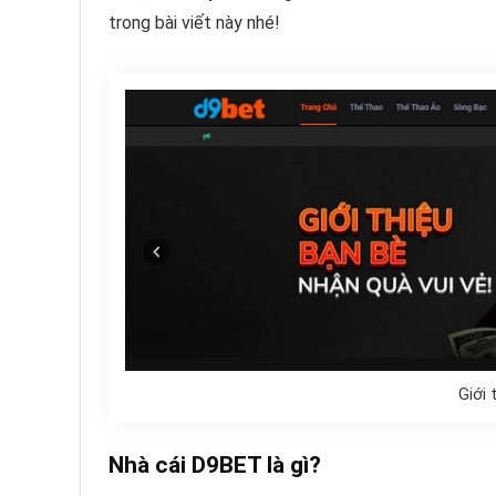
trong bài viết này nhé!
Giới 
Nhà cái D9BET là gì?