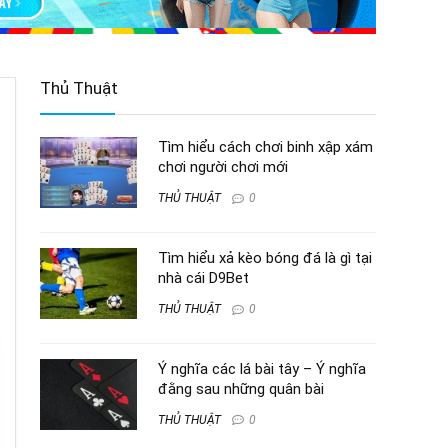
Thủ Thuật
Tìm hiểu cách chơi binh xập xám
chơi người chơi mới
THỦ THUẬT
0
Tìm hiểu xả kèo bóng đá là gì tại
nhà cái D9Bet
THỦ THUẬT
0
Ý nghĩa các lá bài tây – Ý nghĩa
đằng sau những quân bài
THỦ THUẬT
0