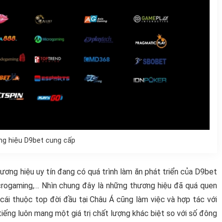
ng hiệu D9bet cung cấp
ương hiệu uy tín đang có quá trình làm ăn phát triển của D9bet
ogaming,… Nhìn chung đây là những thương hiệu đã quá quen
 cái thuộc top đời đầu tại Châu Á cũng làm việc và hợp tác với
iếng luôn mang một giá trị chất lượng khác biệt so với số đông