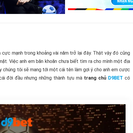
n cực mạnh trong khoảng vài năm trở lại đây. Thật vậy đó cũng
g mặt. Việc anh em băn khoăn chưa biết tìm ra cho mình một địa
 này chúng tôi sẽ mang tới một cái tên làm gợi ý cho anh em cược
cái đời đầu nhưng những thành tựu mà
trang chủ
D9BET
có