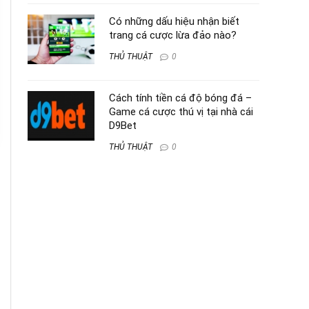
Có những dấu hiệu nhận biết
trang cá cược lừa đảo nào?
THỦ THUẬT
0
Cách tính tiền cá độ bóng đá –
Game cá cược thú vị tại nhà cái
D9Bet
THỦ THUẬT
0