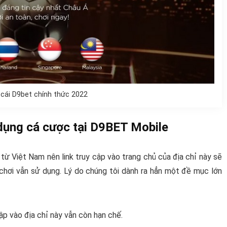
 cái D9bet chính thức 2022
dụng cá cược tại D9BET Mobile
từ Việt Nam nên link truy cập vào trang chủ của địa chỉ này sẽ
hơi vẫn sử dụng. Lý do chúng tôi dành ra hẳn một đề mục lớn
cập vào địa chỉ này vẫn còn hạn chế.