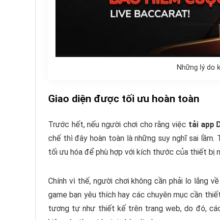
Những lý do k
Giao diện được tối ưu hoàn toàn
Trước hết, nếu người chơi cho rằng việc
tải app 
chế thì đây hoàn toàn là những suy nghĩ sai lầm. Tr
tối ưu hóa để phù hợp với kích thước của thiết bị n
Chính vì thế, người chơi không cần phải lo lắng v
game bạn yêu thích hay các chuyên mục cần thiết đ
tương tự như thiết kế trên trang web, do đó, cá