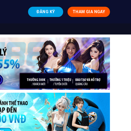
ĐĂNG KÝ
THAM GIA NGAY