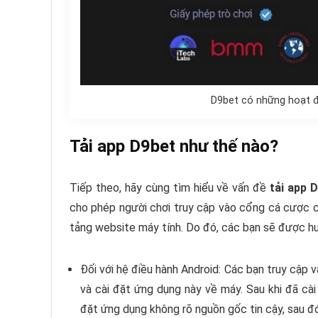
D9bet có những hoạt 
Tải app D9bet như thế nào?
Tiếp theo, hãy cùng tìm hiểu về vấn đề
tải app 
cho phép người chơi truy cập vào cổng cá cược c
tảng website máy tính. Do đó, các bạn sẽ được h
Đối với hệ điều hành Android: Các bạn truy cập 
và cài đặt ứng dụng này về máy. Sau khi đã cà
đặt ứng dụng không rõ nguồn gốc tin cậy, sau đ