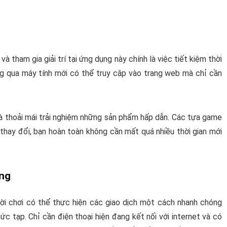
à tham gia giải trí tại ứng dụng này chính là việc tiết kiệm thời
ng qua máy tính mới có thể truy cập vào trang web mà chỉ cần
à thoải mái trải nghiệm những sản phẩm hấp dẫn. Các tựa game
thay đổi, bạn hoàn toàn không cần mất quá nhiều thời gian mới
óng
ời chơi có thể thực hiện các giao dịch một cách nhanh chóng
ức tạp. Chỉ cần điện thoại hiện đang kết nối với internet và có