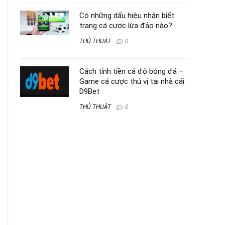
Có những dấu hiệu nhận biết
trang cá cược lừa đảo nào?
THỦ THUẬT
0
Cách tính tiền cá độ bóng đá –
Game cá cược thú vị tại nhà cái
D9Bet
THỦ THUẬT
0