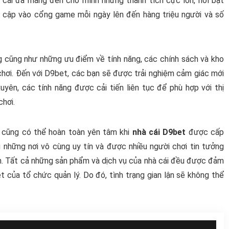
à cái đã mang đến cho mình những thành tích cực lớn, nổi bật
y cập vào cổng game mỗi ngày lên đến hàng triệu người và số
 cũng như những ưu điểm về tính năng, các chính sách và kho
chơi. Đến với D9bet, các bạn sẽ được trải nghiệm cảm giác mới
uyên, các tính năng được cải tiến liên tục để phù hợp với thị
hơi.
ơi cũng có thể hoàn toàn yên tâm khi
nhà cái D9bet
được cấp
 những nơi vô cùng uy tín và được nhiều người chơi tin tưởng
yến. Tất cả những sản phẩm và dịch vụ của nhà cái đều được đảm
t của tổ chức quản lý. Do đó, tình trạng gian lận sẽ không thể