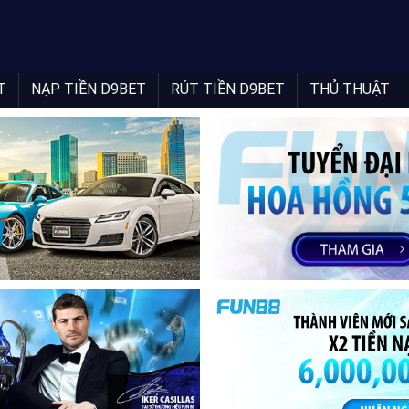
T
NẠP TIỀN D9BET
RÚT TIỀN D9BET
THỦ THUẬT