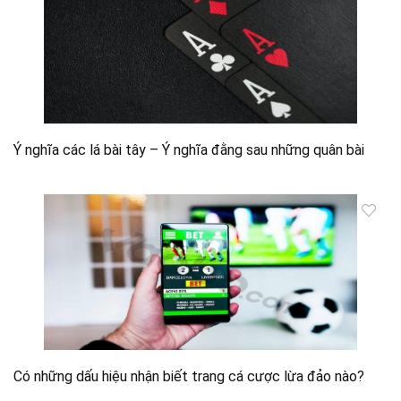
Ý nghĩa các lá bài tây – Ý nghĩa đằng sau những quân bài
Có những dấu hiệu nhận biết trang cá cược lừa đảo nào?