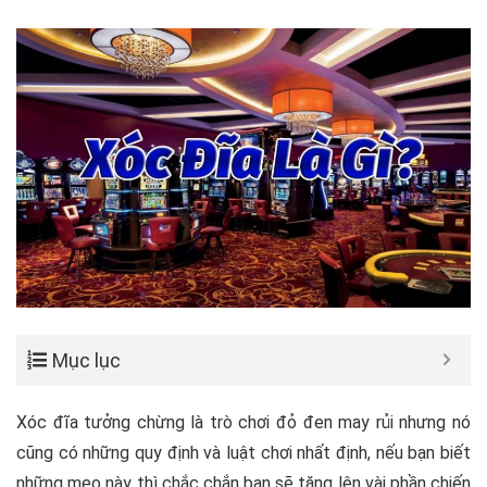
Mục lục
Xóc đĩa tưởng chừng là trò chơi đỏ đen may rủi nhưng nó
cũng có những quy định và luật chơi nhất định, nếu bạn biết
những mẹo này thì chắc chắn bạn sẽ tăng lên vài phần chiến