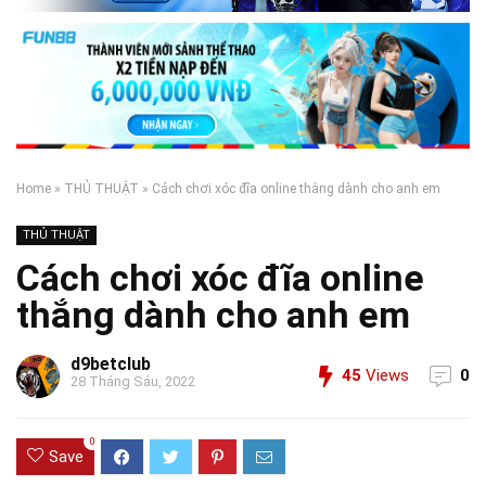
Home
»
THỦ THUẬT
»
Cách chơi xóc đĩa online thắng dành cho anh em
THỦ THUẬT
Cách chơi xóc đĩa online
thắng dành cho anh em
d9betclub
45
Views
0
28 Tháng Sáu, 2022
0
Save